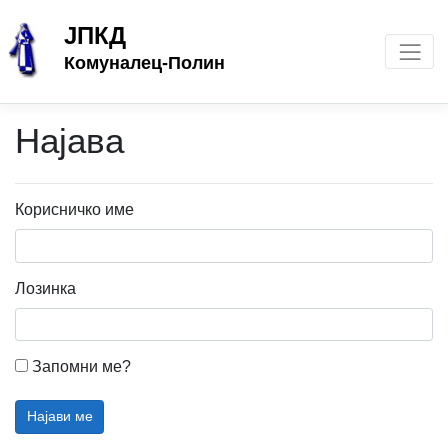
ЈПКД
Комуналец-Полин
Најава
Корисничко име
Лозинка
Запомни ме?
Најави ме