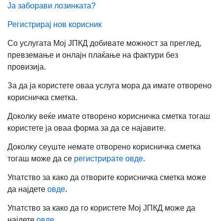
Ја заборави лозинката?
Регистрирај нов корисник
Со услугата Мој ЈПКД добивате можност за преглед,
превземање и онлајн плаќање на фактури без
провизија.
За да ја користете оваа услуга мора да имате отворено
корисничка сметка.
Доколку веќе имате отворено корисничка сметка тогаш
користете ја оваа форма за да се најавите.
Доколку сеуште немате отворено корисничка сметка
тогаш може да се
регистрирате овде
.
Упатство за како да отворите корисничка сметка може
да најдете
овде
.
Упатство за како да го користете Мој ЈПКД може да
најдете
овде
.